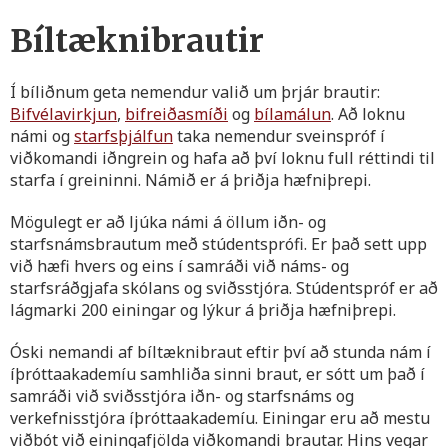
Bíltæknibrautir
Í bíliðnum geta nemendur valið um þrjár brautir:
Bifvélavirkjun
,
bifreiðasmíði
og
bílamálun
. Að loknu
námi og
starfsþjálfun
taka nemendur sveinspróf í
viðkomandi iðngrein og hafa að því loknu full réttindi til
starfa í greininni. Námið er á þriðja hæfniþrepi.
Mögulegt er að ljúka námi á öllum iðn- og
starfsnámsbrautum með stúdentsprófi. Er það sett upp
við hæfi hvers og eins í samráði við náms- og
starfsráðgjafa skólans og sviðsstjóra. Stúdentspróf er að
lágmarki 200 einingar og lýkur á þriðja hæfniþrepi.
Óski nemandi af bíltæknibraut eftir því að stunda nám í
íþróttaakademíu samhliða sinni braut, er sótt um það í
samráði við sviðsstjóra iðn- og starfsnáms og
verkefnisstjóra íþróttaakademíu. Einingar eru að mestu
viðbót við einingafjölda viðkomandi brautar. Hins vegar