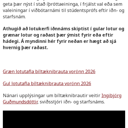
geta þær nýst í stað íþróttaeininga, í frjálst val eða sem
valeiningar í viðbótarnámi til stúdentsprófs eftir iðn- og
starfsnám.
Athugið að lotukerfi iðnnáms skiptist í gular lotur og
grænar lotur og raðast þær ýmist fyrir eða eftir
hádegi. Á myndinni hér fyrir neðan er hægt að sjá
hvernig þær raðast.
Græn lotutafla bíltæknibrauta vorönn 2026
Gul lotutafla bíltæknibrauta vorönn 2026
Nánari upplýsingar um bíltæknibrautir veitir
Ingibjörg
Guðmundsdóttir
, sviðsstjóri iðn- og starfsnáms.