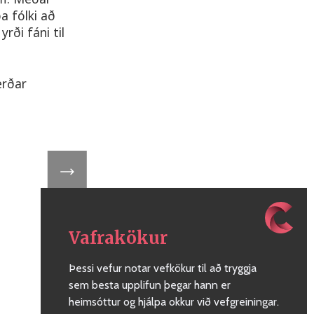
a fólki að
ði fáni til
erðar
Vafrakökur
Þessi vefur notar vefkökur til að tryggja
sem besta upplifun þegar hann er
heimsóttur og hjálpa okkur við vefgreiningar.