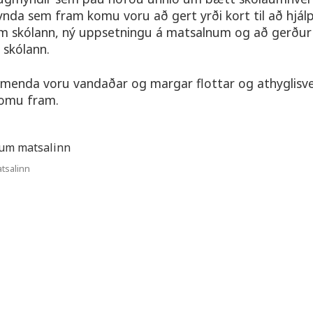
nda sem fram komu voru að gert yrði kort til að hjálp
m skólann, ný uppsetningu á matsalnum og að gerður yr
skólann.
menda voru vandaðar og margar flottar og athyglisv
omu fram.
tsalinn