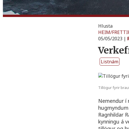
Hlusta
HEIM
/
FRETTI
05/05/2023
|
Verkef
Listnám
Tillögur fyrir brau
Nemendur í 
hugmyndum um
Ragnhildar 
kynningu á v
tillögur og