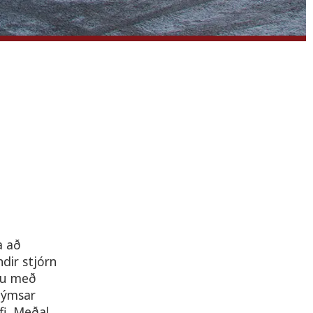
a að
dir stjórn
ru með
 ýmsar
i. Meðal