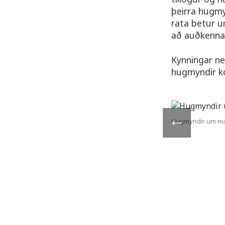
þeirra hugmy
rata betur u
að auðkenna 
Kynningar ne
hugmyndir k
Hugmyndir um ma