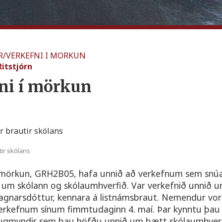
R
/
VERKEFNI I MORKUN
Ritstjórn
ni í mörkun
tir skólans
mörkun, GRH2B05, hafa unnið að verkefnum sem snú
 skólann og skólaumhverfið. Var verkefnið unnið un
Ragnarsdóttur, kennara á listnámsbraut. Nemendur vo
erkefnum sínum fimmtudaginn 4. maí. Þar kynntu þau
 hugmyndir sem þau höfðu unnið um bætt skólaumhverf