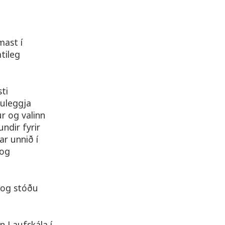
mast í
tileg
ti
puleggja
r og valinn
ndir fyrir
ar unnið í
 og
i og stóðu
n Laufskála í