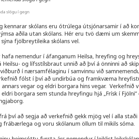
nda slógu í gegn
kennarar skólans eru ótrúlega útsjónarsamir í að ko
 ýmsa aðila utan skólans. Hér eru tvö dæmi um skemm
sýna fjölbreytileika skólans vel.
 hafa nemendur í áfanganum Heilsa, hreyfing og hreys
Heilsu- og lífsstílsbraut unnið að því á önninni að ski
i viðburð í nærsamfélaginu í samvinnu við samnemendu
kefnið fólst í því að undirbúa og framkvæma hreyfistu
 annars vegar og eldri borgara hins vegar. Verkefnið v
eldri borgara sem stunda hreyfingu hjá „Frísk í Fjölni“
Engjaborg.
rá því að segja að verkefnið gekk mjög vel í alla stað
 frábærlega og voru skólanum öllum til mikils sóma.
ninu heimsóttu fyrsta árs nemendur í leiklist leikskólan