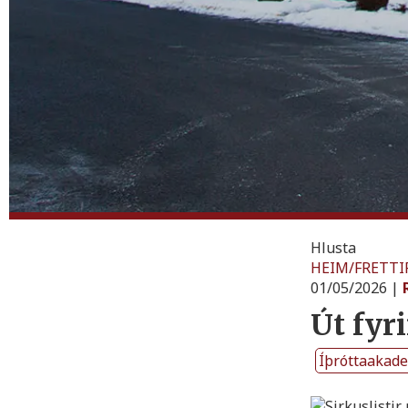
Hlusta
HEIM
/
FRETTI
01/05/2026
|
Út fyr
Íþróttaakad