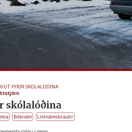
R
/
UT FYRIR SKOLALODINA
Ritstjórn
ir skólalóðina
emía
Bóknám
Listnámsbrautir