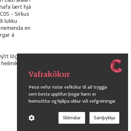
hafa lært hjá
C05 – Sirkus
di lukku
ra nemenda en
rgar á
nýtt lógó
 heilmikið að
Vafrakökur
Þessi vefur notar vefkökur til að tryggja
sem besta upplifun þegar hann er
heimsóttur og hjálpa okkur við vefgreiningar.
Skilmálar