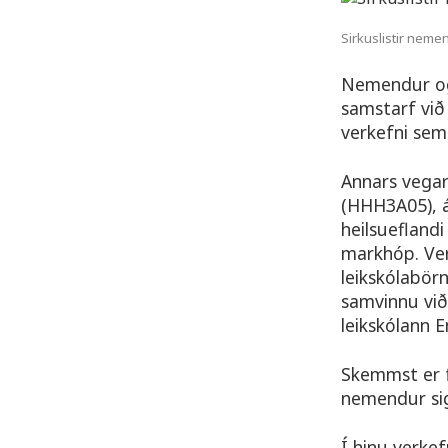
Sirkuslistir neme
Nemendur og 
samstarf við
verkefni sem 
Annars vegar
(HHH3A05), á 
heilsuefland
markhóp. Ver
leikskólabörn
samvinnu við 
leikskólann 
Skemmst er f
nemendur sig
Í hinu verkef