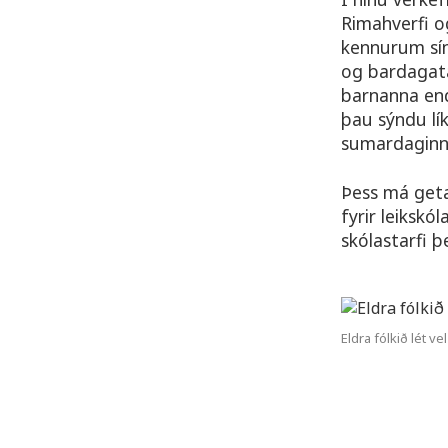
Rimahverfi o
kennurum sín
og bardagatæ
barnanna end
þau sýndu lí
sumardaginn 
Þess má geta
fyrir leiksk
skólastarfi þ
Eldra fólkið lét ve