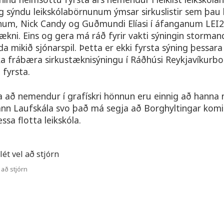
g sýndu leikskólabörnunum ýmsar sirkuslistir sem þau 
um, Nick Candy og Guðmundi Elíasi í áfanganum LEI2
kni. Eins og gera má ráð fyrir vakti sýningin storman
a mikið sjónarspil. Þetta er ekki fyrsta sýning þessa
ka frábæra sirkustæknisýningu í Ráðhúsi Reykjavíkurbo
fyrsta.
 að nemendur í grafískri hönnun eru einnig að hanna 
ólann Laufskála svo það má segja að Borghyltingar komi
essa flotta leikskóla.
l að stjórn