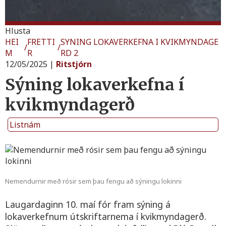
Hlusta
HEI
FRETTI
SYNING LOKAVERKEFNA I KVIKMYNDAGE
/
/
M
R
RD 2
12/05/2025
|
Ritstjórn
Sýning lokaverkefna í
kvikmyndagerð
Listnám
Nemendurnir með rósir sem þau fengu að sýningu lokinni
Laugardaginn 10. maí fór fram sýning á
lokaverkefnum útskriftarnema í kvikmyndagerð.