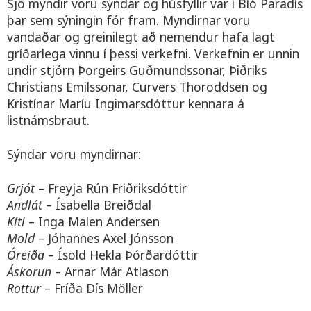
Sjö myndir voru sýndar og húsfyllir var í Bíó Paradís
þar sem sýningin fór fram. Myndirnar voru
vandaðar og greinilegt að nemendur hafa lagt
gríðarlega vinnu í þessi verkefni. Verkefnin er unnin
undir stjórn Þorgeirs Guðmundssonar, Þiðriks
Christians Emilssonar, Curvers Thoroddsen og
Kristínar Maríu Ingimarsdóttur kennara á
listnámsbraut.
Sýndar voru myndirnar:
Grjót
– Freyja Rún Friðriksdóttir
Andlát
– Ísabella Breiðdal
Kítl
– Inga Malen Andersen
Mold
– Jóhannes Axel Jónsson
Óreiða
– Ísold Hekla Þórðardóttir
Áskorun
– Arnar Már Atlason
Rottur
– Fríða Dís Möller