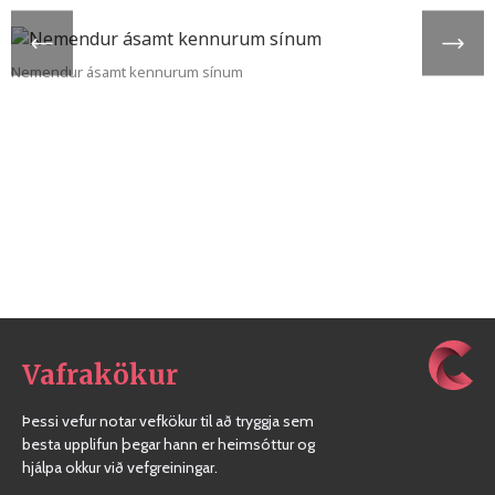
Nemendur ásamt kennurum sínum
Vafrakökur
Þessi vefur notar vefkökur til að tryggja sem
besta upplifun þegar hann er heimsóttur og
hjálpa okkur við vefgreiningar.