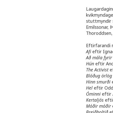
Laugardaginn
kvikmyndager
stuttmyndir 
Emilssonar,
Thoroddsen, 
Eftirfarandi
Afi
eftir Ign
Að mála fyri
Hún
eftir And
The Activist
e
Blóðug örlö
Hinn smurði
Hel
eftir Od
Óminni
eftir
Kertaljós
efti
Móðir móðir
Breiðholtið
ef