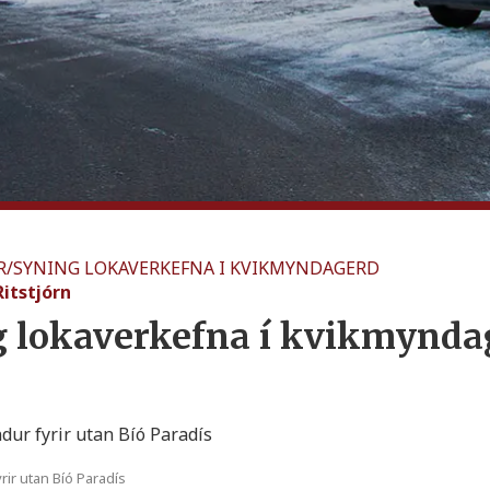
R
/
SYNING LOKAVERKEFNA I KVIKMYNDAGERD
Ritstjórn
 lokaverkefna í kvikmynda
rir utan Bíó Paradís