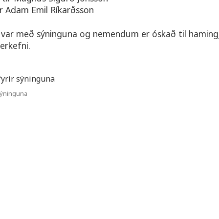
r Adam Emil Ríkarðsson
a var með sýninguna og nemendum er óskað til hamin
erkefni.
sýninguna
Opnunartími skrifstofu 8. – 23. júní
Mánudaga, miðvikudaga kl 12:00 – 16:00