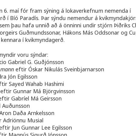
 6. maí fór fram sýning á lokaverkefnum nemenda í
ð í Bíó Paradís. Þar sýndu nemendur á kvikmyndakjörs
sem þau hafa unnið að á önninni undir stjórn Þiðriks Ch
 Þorgeirs Guðmundssonar, Hákons Más Oddsonar og Cu
kennara í kvikmyndagerð.
 myndir voru sýndar:
acio Gabriel G. Guðjónsson
r mann
eftir Óskar Nikulás Sveinbjarnarson
ra Jón Egilsson
ftir Sayed Wahab Hashimi
g
eftir Gunnar Má Björgvinsson
eftir Gabríel Má Geirsson
d Auðunsson
 Aron Daða Arnkelsson
r Adriönnu Musial
eftir Jun Gunnar Lee Egilsson
tir Magnús Sigurð Jónsson