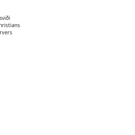
viði
ristians
rvers