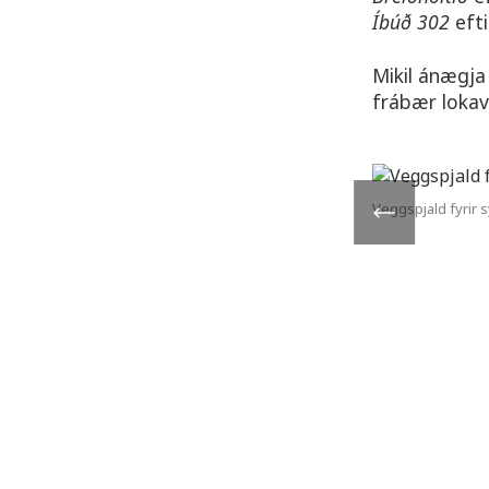
Íbúð 302
efti
Mikil ánægj
frábær lokav
Veggspjald fyrir 
Borgarholtsskóli
Gæðakerfi skólans