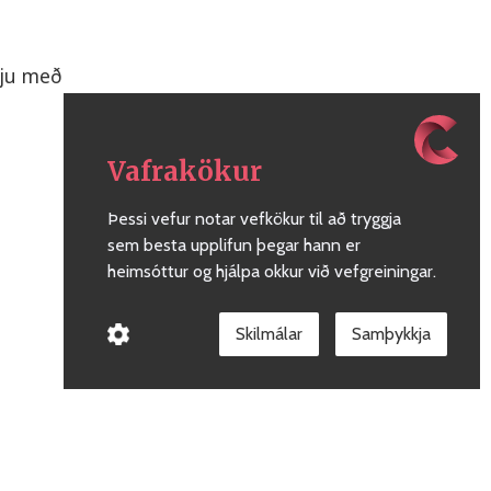
gju með
Vafrakökur
Þessi vefur notar vefkökur til að tryggja
sem besta upplifun þegar hann er
heimsóttur og hjálpa okkur við vefgreiningar.
Skilmálar