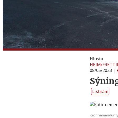
Hlusta
HEIM
/
FRETTI
08/05/2023
|
Sýning
Listnám
Kátir nemendur fy