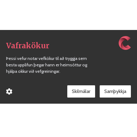
Vafrakökur
Þessi vefur notar vefkökur til að tryggja sem
besta upplifun þegar hann er heimsóttur og
hjálpa okkur við vefgreiningar.
Skilmálar
Borgarholtsskóli
Gæðakerfi skólans