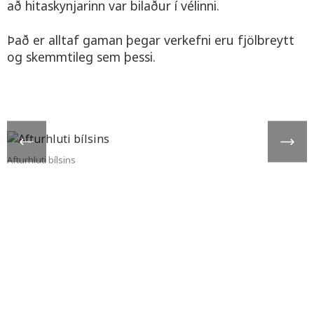
að hitaskynjarinn var bilaður í vélinni.
Það er alltaf gaman þegar verkefni eru fjölbreytt
og skemmtileg sem þessi.
Afturhluti bílsins