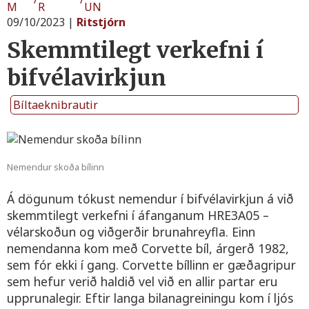
M
R
UN
09/10/2023
|
Ritstjórn
Skemmtilegt verkefni í
bifvélavirkjun
Bíltaeknibrautir
Nemendur skoða bílinn
Á dögunum tókust nemendur í bifvélavirkjun á við
skemmtilegt verkefni í áfanganum HRE3A05 –
vélarskoðun og viðgerðir brunahreyfla. Einn
nemendanna kom með Corvette bíl, árgerð 1982,
sem fór ekki í gang. Corvette bíllinn er gæðagripur
sem hefur verið haldið vel við en allir partar eru
upprunalegir. Eftir langa bilanagreiningu kom í ljós