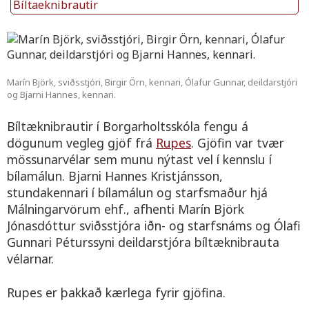
Bíltaeknibrautir
Marín Björk, sviðsstjóri, Birgir Örn, kennari, Ólafur Gunnar, deildarstjóri
og Bjarni Hannes, kennari.
Bíltæknibrautir í Borgarholtsskóla fengu á
dögunum vegleg gjöf frá
Rupes
. Gjöfin var tvær
mössunarvélar sem munu nýtast vel í kennslu í
bílamálun. Bjarni Hannes Kristjánsson,
stundakennari í bílamálun og starfsmaður hjá
Málningarvörum ehf., afhenti Marín Björk
Jónasdóttur sviðsstjóra iðn- og starfsnáms og Ólafi
Gunnari Péturssyni deildarstjóra bíltæknibrauta
vélarnar.
Rupes er þakkað kærlega fyrir gjöfina.