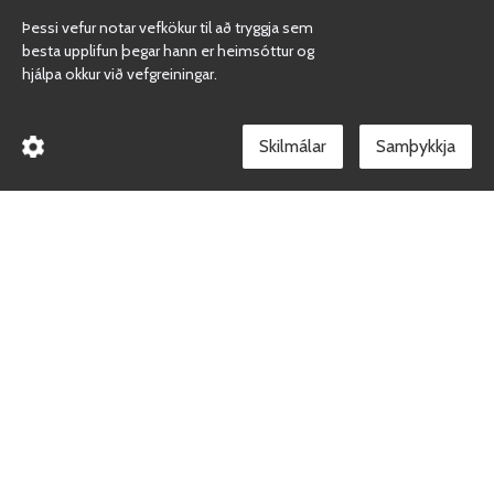
Þessi vefur notar vefkökur til að tryggja sem
besta upplifun þegar hann er heimsóttur og
hjálpa okkur við vefgreiningar.
Skilmálar
Borgarholtsskóli
Gæðakerfi skólans
Facebook síða skólans
Við erum heilsueflandi skóli
Persónuvernd
Skilmálar vefverslunar