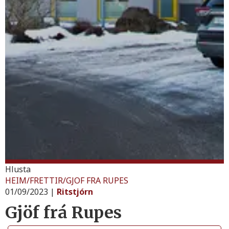
Hlusta
HEIM
/
FRETTIR
/
GJOF FRA RUPES
01/09/2023
|
Ritstjórn
Gjöf frá Rupes