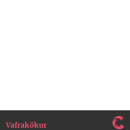
Vafrakökur