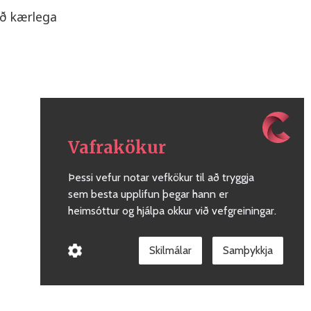
að kærlega
Vafrakökur
Þessi vefur notar vefkökur til að tryggja
sem besta upplifun þegar hann er
heimsóttur og hjálpa okkur við vefgreiningar.
Skilmálar