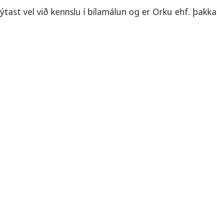
ýtast vel við kennslu í bílamálun og er Orku ehf. þakk