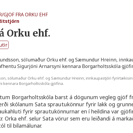
R
/
GJOF FRA ORKU EHF
Ritstjórn
rá Orku ehf.
utir
n, sölumaður Orku ehf. og Sæmundur Hreinn, innkaupastjóri fyrirtækisin
ni kennara Borgarholtsskóla gjöfina.
utum Borgarholtsskóla barst á dögunum vegleg gjöf f
ærði skólanum Sata sprautukönnur fyrir lakk og grunnef
aukahluti fyrir sprautukönnurnar en í heildina var gjöfi
. Orka ehf. selur Sata vörur sem eru leiðandi á markað
ól til bílamálunar.