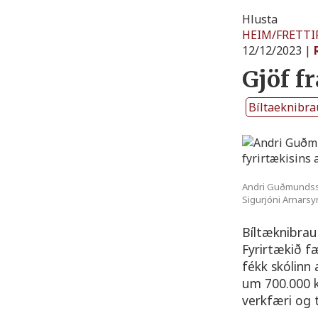
Hlusta
HEIM
/
FRETTI
12/12/2023
|
Gjöf f
Bíltaeknibra
Andri Guðmundsso
Sigurjóni Arnarsy
Bíltæknibra
Fyrirtækið f
fékk skólinn 
um 700.000 kr
verkfæri og t