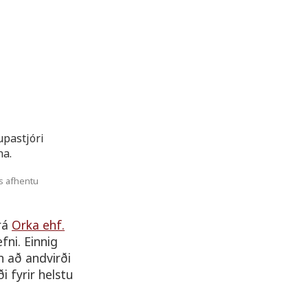
s afhentu
rá
Orka ehf.
ni. Einnig
n að andvirði
i fyrir helstu