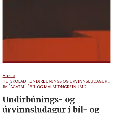
Hlusta
HE
SKOLAD
UNDIRBUNINGS OG URVINNSLUDAGUR I
/
/
IM
AGATAL
BIL OG MALMIDNGREINUM 2
Undirbúnings- og
úrvinnsludagur í bíl- og