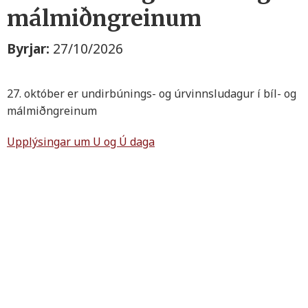
málmiðngreinum
Byrjar:
27/10/2026
27. október er undirbúnings- og úrvinnsludagur í bíl- og
málmiðngreinum
Upplýsingar um U og Ú daga