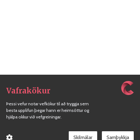
Vafrakökur
Þessi vefur notar vefkökur til að tryggja sem
besta upplifun þegar hann er heimsóttur og
hjálpa okkur við vefgreiningar.
Skilmálar