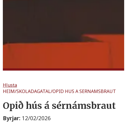
Hlusta
HEIM
/
SKOLADAGATAL
/
OPID HUS A SERNAMSBRAUT
Opið hús á sérnámsbraut
Byrjar:
12/02/2026