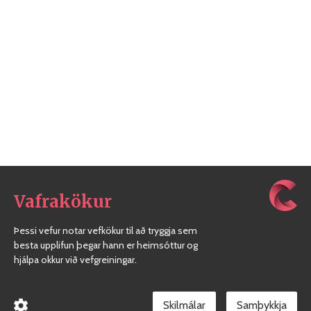
Vafrakökur
Þessi vefur notar vefkökur til að tryggja sem
besta upplifun þegar hann er heimsóttur og
hjálpa okkur við vefgreiningar.
Skilmálar