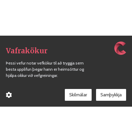
Vafrakökur
Þessi vefur notar vefkökur til að tryggja sem
besta upplifun þegar hann er heimsóttur og
hjálpa okkur við vefgreiningar.
Skilmálar
Borgarholtsskóli
Gæðakerfi skólans