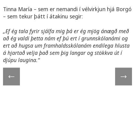
Tinna María – sem er nemandi í vélvirkjun hjá Borgó
– sem tekur þátt í átakinu segir:
„Ef ég tala fyrir sjálfa mig þá er ég mjög ánægð með
að ég valdi þetta nám ef þú ert í grunnskólanámi og
ert að hugsa
um framhaldsskólanám endilega hlusta
á hjartað velja það sem þig langar og stökkva út í
djúpu laugina.“