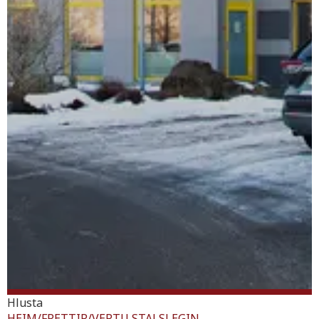
Hlusta
HEIM
/
FRETTIR
/
VERTU STALSLEGIN