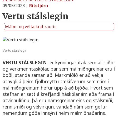
09/05/2023
|
Ritstjórn
Vertu stálslegin
Málm- og véltæknibrautir
Vertu stálslegin
VERTU STÁLSLEGIN
er kynningarátak sem allir iðn-
og verkmenntaskólar, þar sem málmiðngreinar eru í
boði, standa saman að. Markmiðið er að vekja
athygli á þeim fjölbreyttu tækifærum sem nám í
málmiðngreinum hefur upp á að bjóða. Hvort sem
stefnan er sett á krefjandi háskólanám eða frama í
atvinnulífinu, þá eru námsgreinar eins og stálsmíði,
rennismíði og vélvirkjun, vandað nám sem gefur
nemendum góða innsýn í heim málmiðnaðarins.