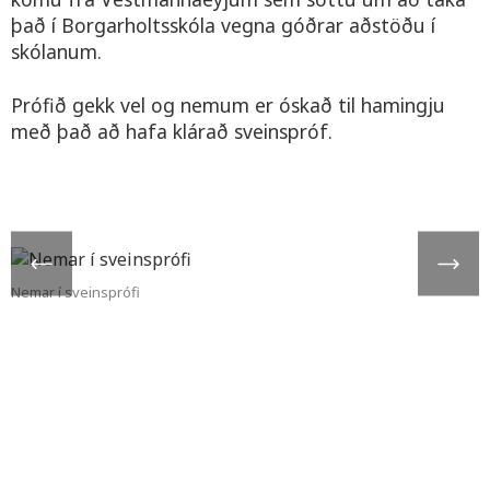
það í Borgarholtsskóla vegna góðrar aðstöðu í
skólanum.
Prófið gekk vel og nemum er óskað til hamingju
með það að hafa klárað sveinspróf.
Nemar í sveinsprófi