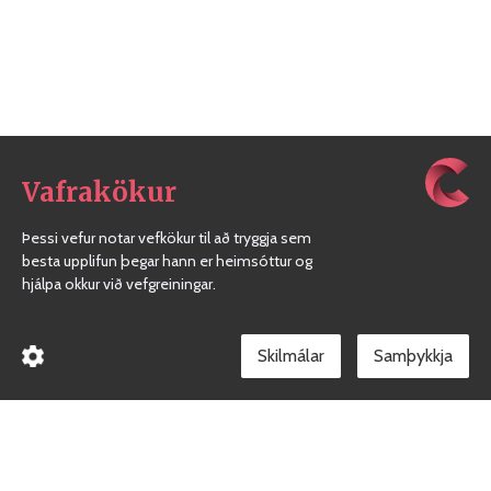
Vafrakökur
Þessi vefur notar vefkökur til að tryggja sem
besta upplifun þegar hann er heimsóttur og
hjálpa okkur við vefgreiningar.
Skilmálar
Borgarholtsskóli
Gæðakerfi skólans