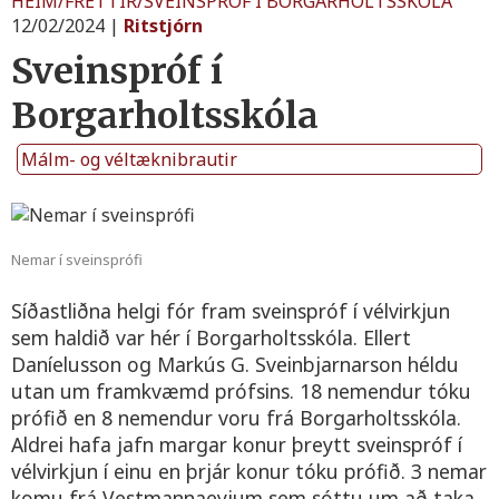
HEIM
/
FRETTIR
/
SVEINSPROF I BORGARHOLTSSKOLA
12/02/2024
|
Ritstjórn
Sveinspróf í
Borgarholtsskóla
Málm- og véltæknibrautir
Nemar í sveinsprófi
Síðastliðna helgi fór fram sveinspróf í vélvirkjun
sem haldið var hér í Borgarholtsskóla. Ellert
Daníelusson og Markús G. Sveinbjarnarson héldu
utan um framkvæmd prófsins. 18 nemendur tóku
prófið en 8 nemendur voru frá Borgarholtsskóla.
Aldrei hafa jafn margar konur þreytt sveinspróf í
vélvirkjun í einu en þrjár konur tóku prófið. 3 nemar
komu frá Vestmannaeyjum sem sóttu um að taka