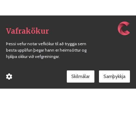
Vafrakökur
Þessi vefur notar vefkökur til að tryggja sem
besta upplifun þegar hann er heimsóttur og
hjálpa okkur við vefgreiningar.
Skilmálar
Borgarholtsskóli
Gæðakerfi skólans
Facebook síða skólans
Við erum heilsueflandi skóli