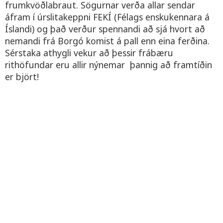
frumkvöðlabraut. Sögurnar verða allar sendar
áfram í úrslitakeppni FEKÍ (Félags enskukennara á
Íslandi) og það verður spennandi að sjá hvort að
nemandi frá Borgó komist á pall enn eina ferðina.
Sérstaka athygli vekur að þessir frábæru
rithöfundar eru allir nýnemar þannig að framtíðin
er björt!