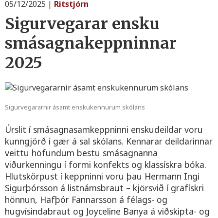
05/12/2025
|
Ritstjórn
Sigurvegarar ensku
smásagnakeppninnar
2025
Sigurvegararnir ásamt enskukennurum skólans
Úrslit í smásagnasamkeppninni enskudeildar voru
kunngjörð í gær á sal skólans. Kennarar deildarinnar
veittu höfundum bestu smásagnanna
viðurkenningu í formi konfekts og klassískra bóka.
Hlutskörpust í keppninni voru þau Hermann Ingi
Sigurþórsson á listnámsbraut – kjörsvið í grafískri
hönnun, Hafþór Fannarsson á félags- og
hugvísindabraut og Joyceline Banya á viðskipta- og