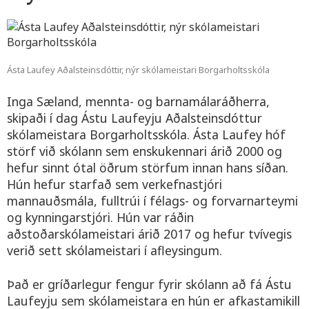
Ásta Laufey Aðalsteinsdóttir, nýr skólameistari Borgarholtsskóla
Inga Sæland, mennta- og barnamálaráðherra,
skipaði í dag Ástu Laufeyju Aðalsteinsdóttur
skólameistara Borgarholtsskóla. Ásta Laufey hóf
störf við skólann sem enskukennari árið 2000 og
hefur sinnt ótal öðrum störfum innan hans síðan.
Hún hefur starfað sem verkefnastjóri
mannauðsmála, fulltrúi í félags- og forvarnarteymi
og kynningarstjóri. Hún var ráðin
aðstoðarskólameistari árið 2017 og hefur tvívegis
verið sett skólameistari í afleysingum.
Það er gríðarlegur fengur fyrir skólann að fá Ástu
Laufeyju sem skólameistara en hún er afkastamikill