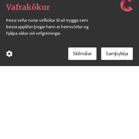
Vafrakökur
Þessi vefur notar vefkökur til að tryggja sem
besta upplifun þegar hann er heimsóttur og
hjálpa okkur við vefgreiningar.
Skilmálar
Borgarholtsskóli
Gæðakerfi skólans
Facebook síða skólans
Við erum heilsueflandi skóli
Persónuvernd
Skilmálar vefverslunar