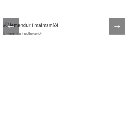
Nemendur í málmsmíði