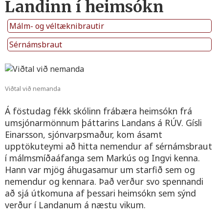
Landinn í heimsókn
Málm- og véltæknibrautir
Sérnámsbraut
Viðtal við nemanda
Á föstudag fékk skólinn frábæra heimsókn frá
umsjónarmönnum þáttarins Landans á RÚV. Gísli
Einarsson, sjónvarpsmaður, kom ásamt
upptökuteymi að hitta nemendur af sérnámsbraut
í málmsmíðaáfanga sem Markús og Ingvi kenna.
Hann var mjög áhugasamur um starfið sem og
nemendur og kennara. Það verður svo spennandi
að sjá útkomuna af þessari heimsókn sem sýnd
verður í Landanum á næstu vikum.