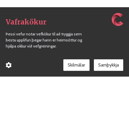
Vafrakökur
Þessi vefur notar vefkökur til að tryggja sem
besta upplifun þegar hann er heimsóttur og
hjálpa okkur við vefgreiningar.
Skilmálar
Borgarholtsskóli
Gæðakerfi skólans
Facebook síða skólans
Við erum heilsueflandi skóli
Persónuvernd