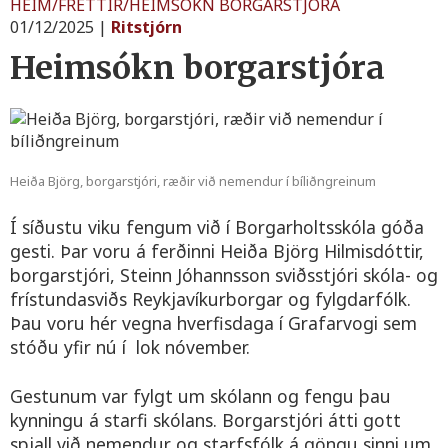
HEIM
/
FRETTIR
/
HEIMSOKN BORGARSTJORA
01/12/2025
|
Ritstjórn
Heimsókn borgarstjóra
Heiða Björg, borgarstjóri, ræðir við nemendur í bíliðngreinum
Í síðustu viku fengum við í Borgarholtsskóla góða
gesti. Þar voru á ferðinni Heiða Björg Hilmisdóttir,
borgarstjóri, Steinn Jóhannsson sviðsstjóri skóla- og
frístundasviðs Reykjavíkurborgar og fylgdarfólk.
Þau voru hér vegna hverfisdaga í Grafarvogi sem
stóðu yfir nú í lok nóvember.
Gestunum var fylgt um skólann og fengu þau
kynningu á starfi skólans. Borgarstjóri átti gott
spjall við nemendur og starfsfólk á göngu sinni um