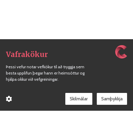
Vafrakökur
Þessi vefur notar vefkökur til að tryggja sem
besta upplifun þegar hann er heimsóttur og
hjálpa okkur við vefgreiningar.
Skilmálar
Borgarholtsskóli