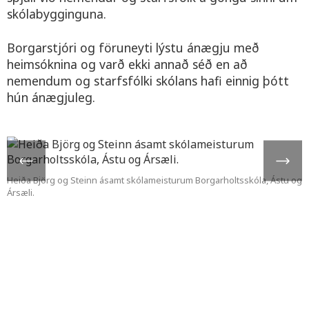
skólabygginguna.
Borgarstjóri og föruneyti lýstu ánægju með
heimsóknina og varð ekki annað séð en að
nemendum og starfsfólki skólans hafi einnig þótt
hún ánægjuleg.
Heiða Björg og Steinn ásamt skólameisturum Borgarholtsskóla, Ástu og
Ársæli.