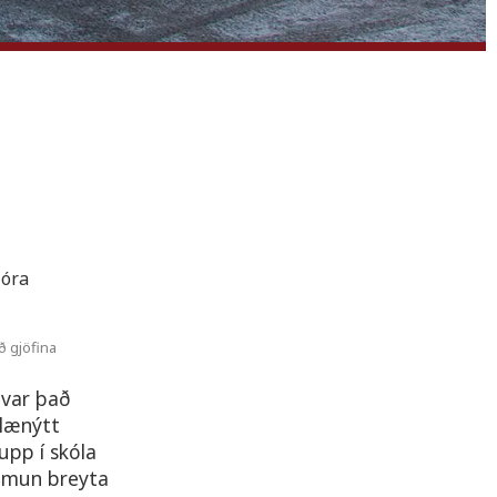
ð gjöfina
 var það
glænýtt
upp í skóla
g mun breyta