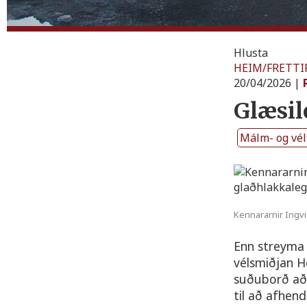
Hlusta
HEIM
/
FRETTI
20/04/2026
|
Glæsil
Málm- og vél
Kennararnir Ingvi
Enn streyma t
vélsmiðjan 
suðuborð að 
til að afhen