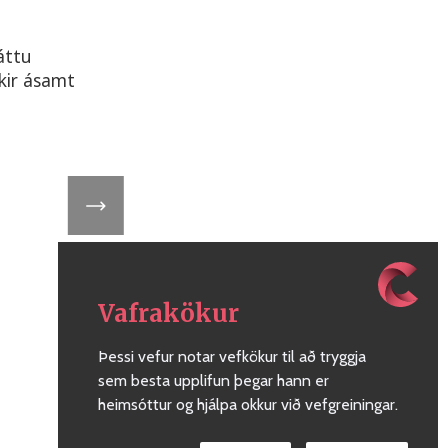
áttu
kir ásamt
Vafrakökur
Þessi vefur notar vefkökur til að tryggja
sem besta upplifun þegar hann er
heimsóttur og hjálpa okkur við vefgreiningar.