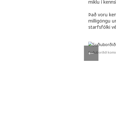
miklu í kenn
Það voru ken
milligöngu u
starfsfólki v
Suðuborðið komið 