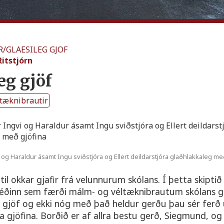
R
/
GLAESILEG GJOF
Ritstjórn
eg gjöf
tæknibrautir
 og Haraldur ásamt Ingu sviðstjóra og Ellert deildarstjóra glaðhlakkaleg me
il okkar gjafir frá velunnurum skólans. Í þetta skiptið
Héðinn sem færði málm- og véltæknibrautum skólans 
gjöf og ekki nóg með það heldur gerðu þau sér ferð 
da gjöfina. Borðið er af allra bestu gerð, Siegmund, o