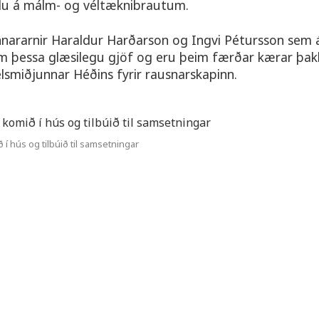
slu á málm- og véltæknibrautum.
nararnir Haraldur Harðarson og Ingvi Pétursson sem 
m þessa glæsilegu gjöf og eru þeim færðar kærar þak
élsmiðjunnar Héðins fyrir rausnarskapinn.
í hús og tilbúið til samsetningar