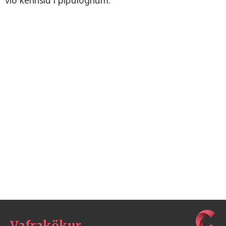
Vafrakökur