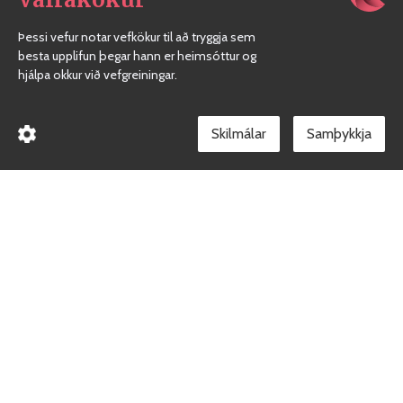
Þessi vefur notar vefkökur til að tryggja sem
besta upplifun þegar hann er heimsóttur og
hjálpa okkur við vefgreiningar.
Skilmálar
Borgarholtsskóli
Gæðakerfi skólans
Facebook síða skólans
Við erum heilsueflandi skóli
Persónuvernd
Skilmálar vefverslunar