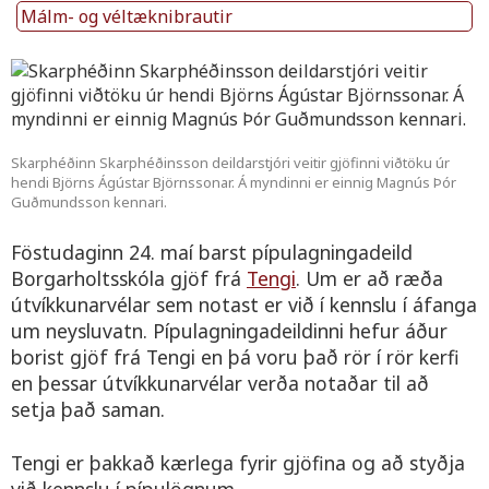
Málm- og véltæknibrautir
Skarphéðinn Skarphéðinsson deildarstjóri veitir gjöfinni viðtöku úr
hendi Björns Ágústar Björnssonar. Á myndinni er einnig Magnús Þór
Guðmundsson kennari.
Föstudaginn 24. maí barst pípulagningadeild
Borgarholtsskóla gjöf frá
Tengi
. Um er að ræða
útvíkkunarvélar sem notast er við í kennslu í áfanga
um neysluvatn. Pípulagningadeildinni hefur áður
borist gjöf frá Tengi en þá voru það rör í rör kerfi
en þessar útvíkkunarvélar verða notaðar til að
setja það saman.
Tengi er þakkað kærlega fyrir gjöfina og að styðja
við kennslu í pípulögnum.