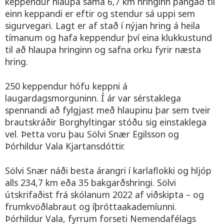
keppendur hlaupa sama 6,7 km hringinn þangað til
einn keppandi er eftir og stendur sá uppi sem
sigurvegari. Lagt er af stað í nýjan hring á heila
tímanum og hafa keppendur því eina klukkustund
til að hlaupa hringinn og safna orku fyrir næsta
hring.
250 keppendur hófu keppni á
laugardagsmorguninn. Í ár var sérstaklega
spennandi að fylgjast með hlaupinu þar sem tveir
brautskráðir Borghyltingar stóðu sig einstaklega
vel. Þetta voru þau Sölvi Snær Egilsson og
Þórhildur Vala Kjartansdóttir.
Sölvi Snær náði besta árangri í karlaflokki og hljóp
alls 234,7 km eða 35 bakgarðshringi. Sölvi
útskrifaðist frá skólanum 2022 af viðskipta – og
frumkvöðlabraut og íþróttaakademíunni.
Þórhildur Vala, fyrrum forseti Nemendafélags