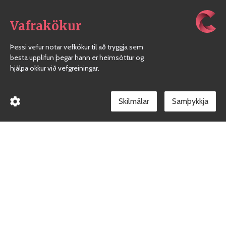
Vafrakökur
Þessi vefur notar vefkökur til að tryggja sem
besta upplifun þegar hann er heimsóttur og
hjálpa okkur við vefgreiningar.
Skilmálar
Borgarholtsskóli
Gæðakerfi skólans
Facebook síða skólans
Við erum heilsueflandi skóli
Persónuvernd