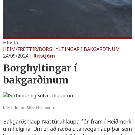
Hlusta
HEIM
/
FRETTIR
/
BORGHYLTINGAR I BAKGARDINUM
24/09/2024
|
Ritstjórn
Borghyltingar í
bakgarðinum
Þórhildur og Sölvi í hlaupinu
Bakgarðshlaup Náttúruhlaupa fór fram í Heiðmörk
um helgina. Um er að ræða utanvegahlaup þar sem