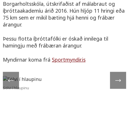
Borgarholtsskóla, útskrifaðist af málabraut og
íþróttaakademíu árið 2016. Hún hljóp 11 hringi eða
75 km sem er mikil bæting hjá henni og frábær
árangur.
Þessu flotta íþróttafólki er óskað innilega til
hamingju með frábæran árangur.
Myndirnar koma frá
Sportmyndir.is
Sölvi í hlaupinu