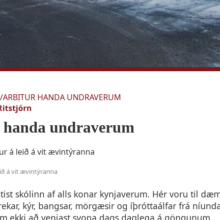
/
ARBITUR HANDA UNDRAVERUM
Ritstjórn
r handa undraverum
eið á vit ævintýranna
tist skólinn af alls konar kynjaverum. Hér voru til dæm
rekar, kýr, bangsar, mörgæsir og íþróttaálfar frá níu
um ekki að venjast svona dags daglega á göngunum.