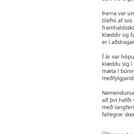
Þarna var u
tilefni af s
framhaldssk
klæddir og f
er í aðdragan
Í ár var hóp
klæddu sig í
mæta í búnin
meðfylgjand
Nemendunum 
að því hafði 
með langferð
fallegrar sk