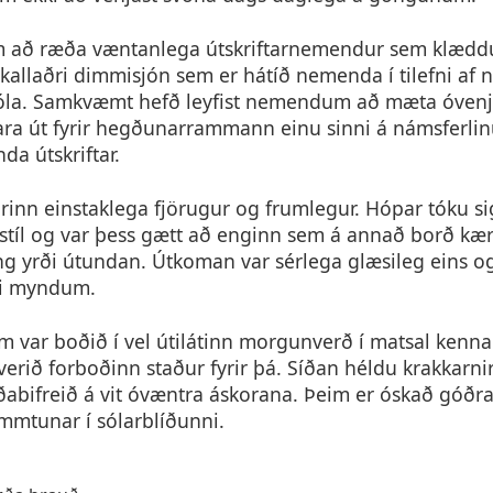
m að ræða væntanlega útskriftarnemendur sem klæddu
vo kallaðri dimmisjón sem er hátíð nemenda í tilefni af
óla. Samkvæmt hefð leyfist nemendum að mæta óven
ara út fyrir hegðunarrammann einu sinni á námsferl
da útskriftar.
urinn einstaklega fjörugur og frumlegur. Hópar tóku 
 stíl og var þess gætt að enginn sem á annað borð kæ
g yrði útundan. Útkoman var sérlega glæsileg eins og
i myndum.
var boðið í vel útilátinn morgunverð í matsal kenn
verið forboðinn staður fyrir þá. Síðan héldu krakkarnir
abifreið á vit óvæntra áskorana. Þeim er óskað góðr
emmtunar í sólarblíðunni.