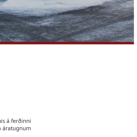
is á ferðinni
nda áratugnum