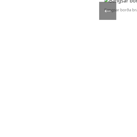
Bangsar borða br
Borgarholtsskóli
Gæðakerfi skólans
Facebook síða skólans
Við erum heilsueflandi skóli