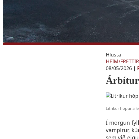
Hlusta
HEIM
/
FRETTIR
08/05/2026
|
Árbítu
Litríkur hópur á l
Í morgun fyll
vampírur, kú
sem við eig