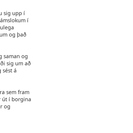
 sig upp í
 námslokum í
julega
inum og það
sig saman og
rði sig um að
 sést á
ara sem fram
 út í borgina
ar og