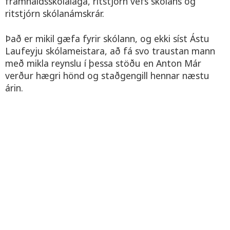
framhaldsskólalaga, ritstjórn vefs skólans og
ritstjórn skólanámskrár.
Það er mikil gæfa fyrir skólann, og ekki síst Ástu
Laufeyju skólameistara, að fá svo traustan mann
með mikla reynslu í þessa stöðu en Anton Már
verður hægri hönd og staðgengill hennar næstu
árin.