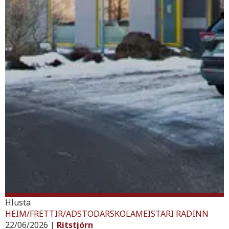
Hlusta
HEIM
/
FRETTIR
/
ADSTODARSKOLAMEISTARI RADINN
22/06/2026
|
Ritstjórn