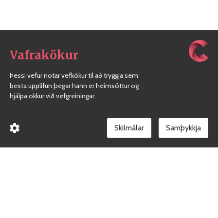
Vafrakökur
Þessi vefur notar vefkökur til að tryggja sem
besta upplifun þegar hann er heimsóttur og
hjálpa okkur við vefgreiningar.
Skilmálar
Borgarholtsskóli
Gæðakerfi skólans
Facebook síða skólans
Við erum heilsueflandi skóli