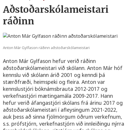
Aðstoðarskólameistari
ráðinn
Anton Már Gylfason ráðinn aðstoðarskólameistari
Anton Már Gylfason hefur verið ráðinn
aðstoðarskólameistari við skólann. Anton Már hóf
kennslu við skólann árið 2001 og kenndi þá
stærðfræði, heimspeki og fleira. Anton var
kennslustjóri bóknámsbrauta 2012-2017 og
verkefnastjóri mætingamála 2009-2017. Hann
hefur verið áfangastjóri skólans frá árinu 2017 og
aðstoðarskólameistari í afleysingum 2021-2022,
auk þess að sinna fjölmörgum öðrum verkefnum,
s.s. prófstjórn, verkefnastjórn við innleiðingu nýrra